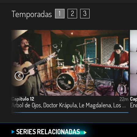
Temporadas
1
2
3
Capítulo 12
Cap
26m
22m
Carlos Elliot, Latenaz, Lika Nova, Nina Rodríguez y The Kitsch
Árbol de Ojos, Doctor Krápula, Le Magdalena, Los Cocoa y Los Niños Telepáticos
SERIES RELACIONADAS