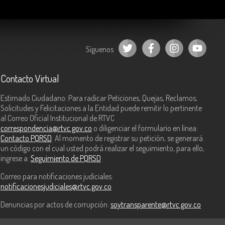
Síguenos
Contacto Virtual
Estimado Ciudadano: Para radicar Peticiones, Quejas, Reclamos,
Solicitudes y Felicitaciones a la Entidad puede remitir lo pertinente
al Correo Oficial Institucional de RTVC
correspondencia@rtvc.gov.co
o diligenciar el formulario en línea:
Contacto PQRSD
. Al momento de registrar su petición, se generará
un código con el cual usted podrá realizar el seguimiento, para ello,
ingrese a:
Seguimiento de PQRSD
Correo para notificaciones judiciales:
notificacionesjudiciales@rtvc.gov.co
Denuncias por actos de corrupción:
soytransparente@rtvc.gov.co