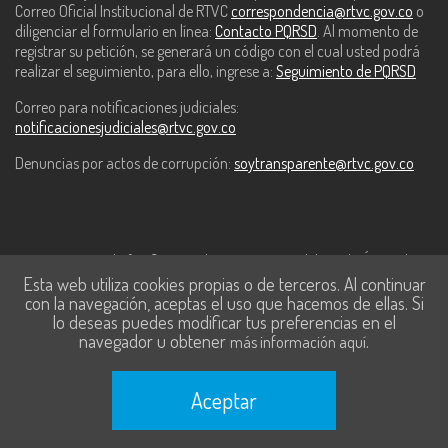
Correo Oficial Institucional de RTVC
correspondencia@rtvc.gov.co
o
diligenciar el formulario en línea:
Contacto PQRSD
. Al momento de
registrar su petición, se generará un código con el cual usted podrá
realizar el seguimiento, para ello, ingrese a:
Seguimiento de PQRSD
Correo para notificaciones judiciales:
notificacionesjudiciales@rtvc.gov.co
Denuncias por actos de corrupción:
soytransparente@rtvc.gov.co
Este contenido fue financiado con recursos del Fondo Único de
Esta web utiliza cookies propias o de terceros. Al continuar
Tecnologías de la Información y las Comunicaciones de MinTic.
con la navegación, aceptas el uso que hacemos de ellas. Si
lo deseas puedes modificar tus preferencias en el
navegador u obtener
.
más información aquí
Aceptar