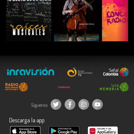
ESCUCHAR
ESCUCHAR
ESCUC
Síguenos
Descarga la app