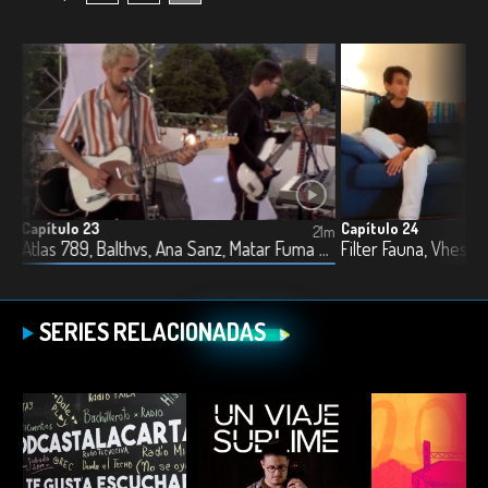
Capítulo 23
Capítulo 24
2m
21m
Laura Pérez, Raquel, OM, La Casa Vacía y Espiral7
Atlas 789, Balthvs, Ana Sanz, Matar Fuma y Mala Bengala
SERIES RELACIONADAS