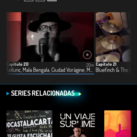
Capítulo 20
Capítulo 21
4m
20m
añista Lunar, Albatroz, Ed Garbanzo, El Pater Friends y Natural Tones
Tellüric, Mala Bengala, Ciudad Vorágine, Matar Fuma y Los Machetes
SERIES RELACIONADAS