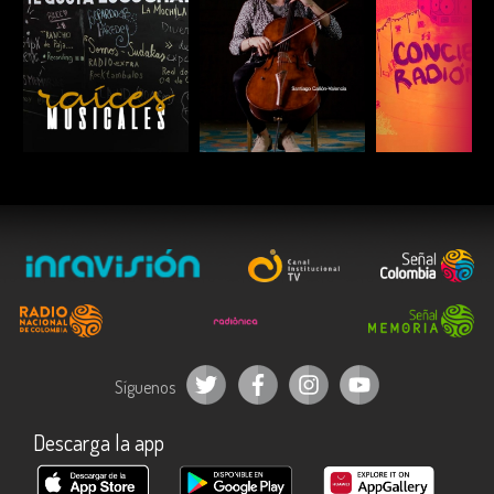
ESCUCHAR
ESCUCHAR
ESCUC
Síguenos
Descarga la app