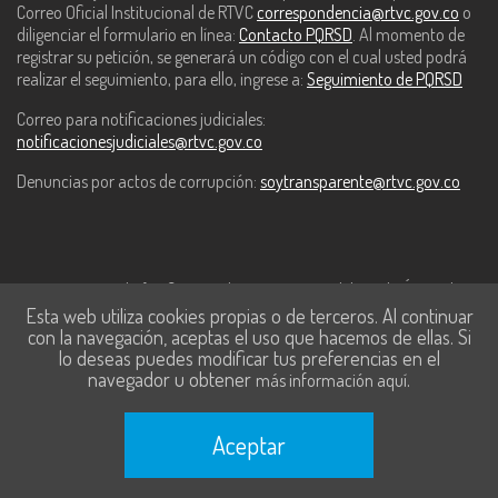
Correo Oficial Institucional de RTVC
correspondencia@rtvc.gov.co
o
diligenciar el formulario en línea:
Contacto PQRSD
. Al momento de
registrar su petición, se generará un código con el cual usted podrá
realizar el seguimiento, para ello, ingrese a:
Seguimiento de PQRSD
Correo para notificaciones judiciales:
notificacionesjudiciales@rtvc.gov.co
Denuncias por actos de corrupción:
soytransparente@rtvc.gov.co
Este contenido fue financiado con recursos del Fondo Único de
Esta web utiliza cookies propias o de terceros. Al continuar
Tecnologías de la Información y las Comunicaciones de MinTic.
con la navegación, aceptas el uso que hacemos de ellas. Si
lo deseas puedes modificar tus preferencias en el
navegador u obtener
.
más información aquí
Aceptar