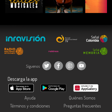
ESCUCHAR
ESCUCHAR
ESCUC
Síguenos
Descarga la app
Ayuda
Quiénes Somos
Términos y condiciones
Preguntas frecuentes