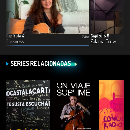
Capítulo 4
Capítulo 5
3m
24m
Darkness
Zalama Crew
SERIES RELACIONADAS