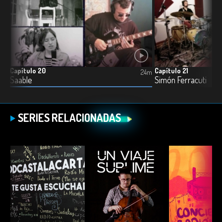
Capítulo 20
Capítulo 21
18m
24m
Saable
Simón Ferracuti
SERIES RELACIONADAS