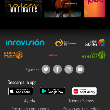
ESCUCHAR
ESCUCHAR
ESCUC
Síguenos
Descarga la app
Ayuda
Quiénes Somos
Términos y condiciones
Preguntas frecuentes