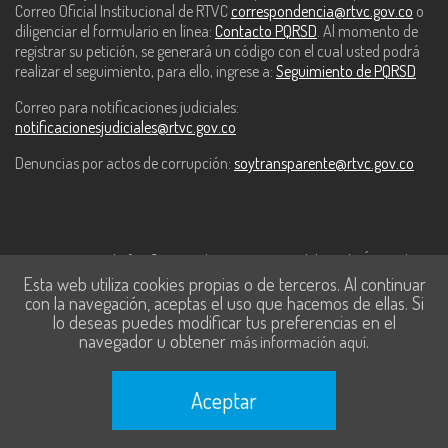
Correo Oficial Institucional de RTVC
correspondencia@rtvc.gov.co
o
diligenciar el formulario en línea:
Contacto PQRSD
. Al momento de
registrar su petición, se generará un código con el cual usted podrá
realizar el seguimiento, para ello, ingrese a:
Seguimiento de PQRSD
Correo para notificaciones judiciales:
notificacionesjudiciales@rtvc.gov.co
Denuncias por actos de corrupción:
soytransparente@rtvc.gov.co
Este contenido fue financiado con recursos del Fondo Único de
Esta web utiliza cookies propias o de terceros. Al continuar
Tecnologías de la Información y las Comunicaciones de MinTic.
con la navegación, aceptas el uso que hacemos de ellas. Si
lo deseas puedes modificar tus preferencias en el
navegador u obtener
.
más información aquí
Aceptar