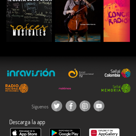
ESCUCHAR
ESCUCHAR
ESCUC
Síguenos
Descarga la app