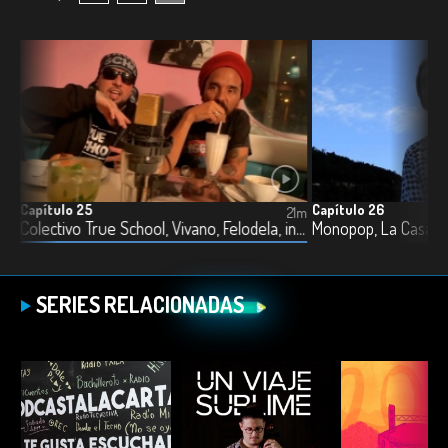
Capítulo 25
Capítulo 26
18m
21m
Filter Fauna, Vhese, Juliana Quédate Otro Día, Monopop y EV
Colectivo True School, Vivano, Felodela, inDiazo y El Nido
SERIES RELACIONADAS