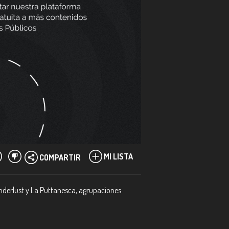
MI LISTA
COMPARTIR
nderlust y La Puttanesca, agrupaciones