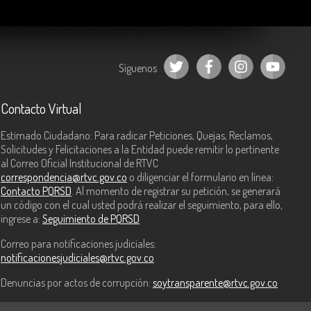
Síguenos
Contacto Virtual
Estimado Ciudadano: Para radicar Peticiones, Quejas, Reclamos,
Solicitudes y Felicitaciones a la Entidad puede remitir lo pertinente
al Correo Oficial Institucional de RTVC
correspondencia@rtvc.gov.co
o diligenciar el formulario en línea:
Contacto PQRSD
. Al momento de registrar su petición, se generará
un código con el cual usted podrá realizar el seguimiento, para ello,
ingrese a:
Seguimiento de PQRSD
Correo para notificaciones judiciales:
notificacionesjudiciales@rtvc.gov.co
Denuncias por actos de corrupción:
soytransparente@rtvc.gov.co