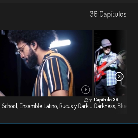
36
Capí­tulos
Capítulo 36
23m
Noelia, True School, Ensamble Latino, Rucus y Darkness