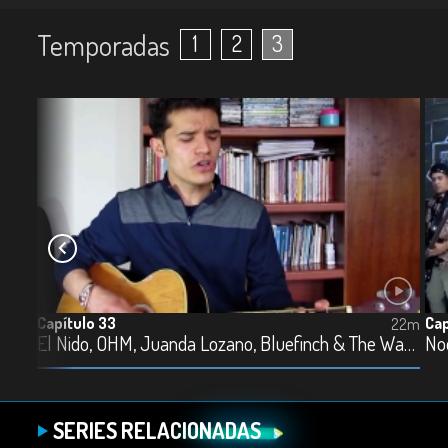
Temporadas
1
2
3
Capítulo 33
Cap
20m
22m
El Nido, OHM, Juanda Lozano, Bluefinch & The Wanderlust y La Puttanesca
SERIES RELACIONADAS