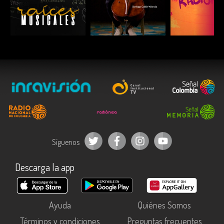
ESCUCHAR
ESCUCHAR
ESCUC
Síguenos
Descarga la app
Ayuda
Quiénes Somos
Términos y condiciones
Preguntas frecuentes