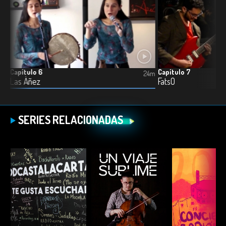
Capítulo 6
Capítulo 7
4m
24m
Las Áñez
FatsO
SERIES RELACIONADAS