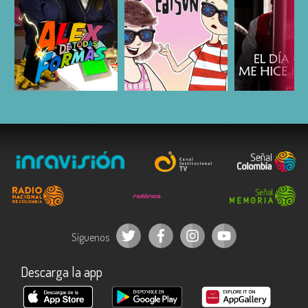
ESCUCHAR
ESCUCHAR
ESCUC
Síguenos
Descarga la app