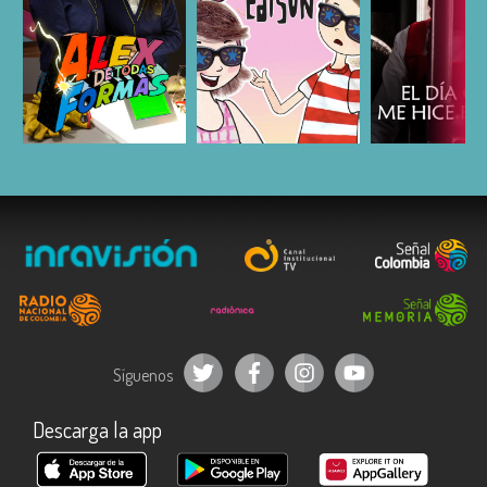
ESCUCHAR
ESCUCHAR
ESCUC
Síguenos
Descarga la app