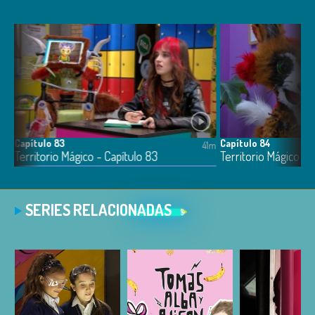
Capítulo 83
Capítulo 84
3m
41m
Territorio Mágico - Capítulo 83
Territorio Mágico - 
SERIES RELACIONADAS