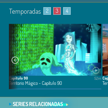
Temporadas
2
3
4
Capítulo 90
Cap
47m
52m
Territorio Mágico - Capítulo 90
Ter
SERIES RELACIONADAS