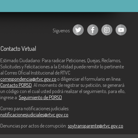
Síguenos
Contacto Virtual
Estimado Ciudadano: Para radicar Peticiones, Quejas, Reclamos,
Solicitudes y Felicitaciones a la Entidad puede remitir lo pertinente
al Correo Oficial Institucional de RTVC
correspondencia@rtvc.gov.co
o diligenciar el formulario en línea:
Contacto PQRSD
. Al momento de registrar su petición, se generará
un código con el cual usted podrá realizar el seguimiento, para ello,
ingrese a:
Seguimiento de PQRSD
Correo para notificaciones judiciales:
notificacionesjudiciales@rtvc.gov.co
Denuncias por actos de corrupción:
soytransparente@rtvc.gov.co