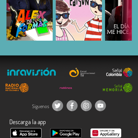
ESCUCHAR
ESCUCHAR
ESCUC
Síguenos
Descarga la app