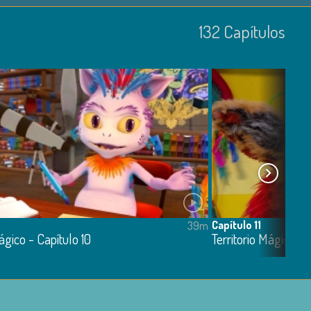
132
Capí­tulos
Capítulo 11
39m
ágico - Capítulo 10
Territorio Mágico - C