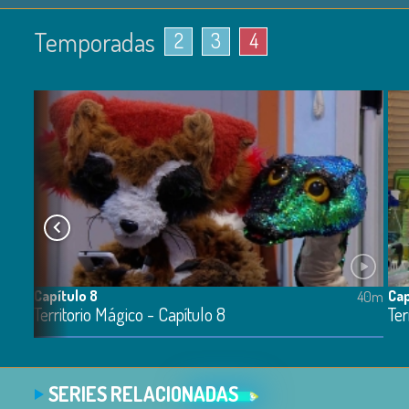
Temporadas
2
3
4
Capítulo 8
Cap
40m
Territorio Mágico - Capítulo 8
Ter
SERIES RELACIONADAS