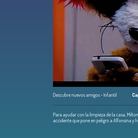
Descubre nuevos amigos - Infantil
Ca
Para ayudar con la limpieza de la casa, Milto
accidente que pone en peligro a Alfonsina y h