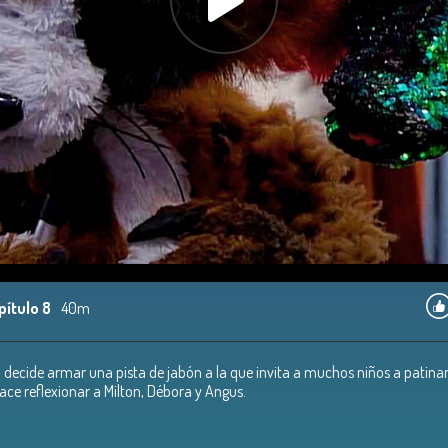
pítulo 8
40m
n decide armar una pista de jabón a la que invita a muchos niños a patinar
ace reflexionar a Milton, Débora y Angus.