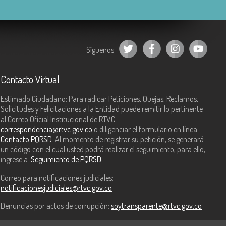
Síguenos
Contacto Virtual
Estimado Ciudadano: Para radicar Peticiones, Quejas, Reclamos,
Solicitudes y Felicitaciones a la Entidad puede remitir lo pertinente
al Correo Oficial Institucional de RTVC
correspondencia@rtvc.gov.co
o diligenciar el formulario en línea:
Contacto PQRSD
. Al momento de registrar su petición, se generará
un código con el cual usted podrá realizar el seguimiento, para ello,
ingrese a:
Seguimiento de PQRSD
Correo para notificaciones judiciales:
notificacionesjudiciales@rtvc.gov.co
Denuncias por actos de corrupción:
soytransparente@rtvc.gov.co