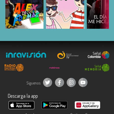
ESCUCHAR
ESCUCHAR
ESCUC
Síguenos
Descarga la app