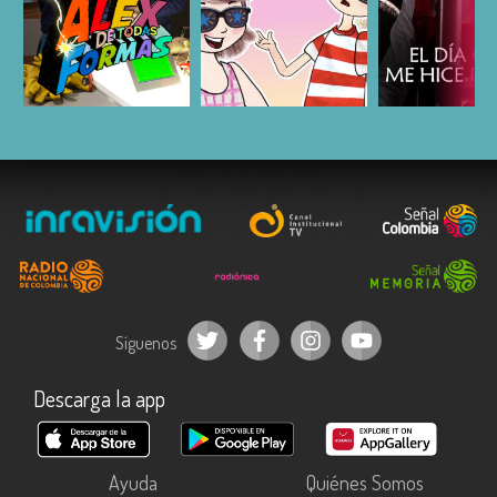
ESCUCHAR
ESCUCHAR
ESCUC
Síguenos
Descarga la app
Ayuda
Quiénes Somos