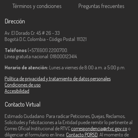
Términos y condiciones
Preguntas frecuentes
Dirección
Av. El Dorado Cr. 45 # 26 - 33
Bogotá D.C, Colombia - Código Postal: 111321
Teléfonos
(+57)(601) 2200700.
Línea gratuita nacional: 018000123414.
Horario de atención:
Lunes a viernes de 8:00 a.m. a 5:00 p.m.
Política de privacidad y tratamiento de datos personales
Condiciones de uso
Accesibilidad
Contacto Virtual
Estimado Ciudadano: Para radicar Peticiones, Quejas, Reclamos,
Solicitudes y Felicitaciones a la Entidad puede remitir lo pertinente al
Correo Oficial Institucional de RTVC
correspondencia@rtvc.gov.co
o
diligenciar el formulario en línea:
Contacto PQRSD
. Al momento de