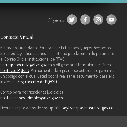
Síguenos
Contacto Virtual
Estimado Ciudadano: Para radicar Peticiones, Quejas, Reclamos,
Solicitudes y Felicitaciones a la Entidad puede remitir lo pertinente
al Correo Oficial Institucional de RTVC
correspondencia@rtvc.gov.co
o diligenciar el formulario en línea:
Contacto PQRSD
. Al momento de registrar su petición, se generará
un código con el cual usted podrá realizar el seguimiento, para ello,
ingrese a:
Seguimiento de PQRSD
Correo para notificaciones judiciales:
notificacionesjudiciales@rtvc.gov.co
Denuncias por actos de corrupción:
soytransparente@rtvc.gov.co