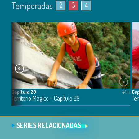
Temporadas
2
3
4
Capítulo 29
Cap
51m
44m
Territorio Mágico - Capítulo 29
Ter
SERIES RELACIONADAS