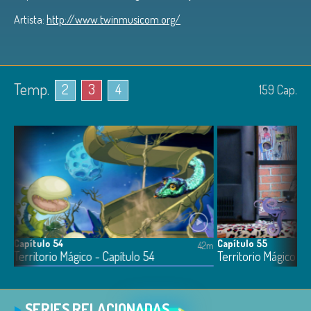
Artista:
http://www.twinmusicom.org/
Temp.
2
3
4
159
Cap.
Capítulo 54
Capítulo 55
41m
42m
Territorio Mágico - Capítulo 54
Territorio Mágico - 
SERIES RELACIONADAS