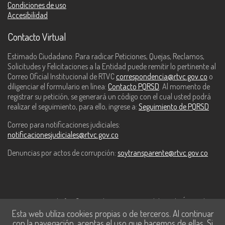
Condiciones de uso
Accesibilidad
Contacto Virtual
Estimado Ciudadano: Para radicar Peticiones, Quejas, Reclamos,
Solicitudes y Felicitaciones a la Entidad puede remitir lo pertinente al
Correo Oficial Institucional de RTVC
correspondencia@rtvc.gov.co
o
diligenciar el formulario en línea:
Contacto PQRSD
. Al momento de
registrar su petición, se generará un código con el cual usted podrá
realizar el seguimiento, para ello, ingrese a:
Seguimiento de PQRSD
Correo para notificaciones judiciales:
notificacionesjudiciales@rtvc.gov.co
Denuncias por actos de corrupción:
soytransparente@rtvc.gov.co
Este contenido fue financiado con recursos del Fondo Único de
Esta web utiliza cookies propias o de terceros. Al continuar
Tecnologías de la Información y las Comunicaciones de MinTic.
con la navegación, aceptas el uso que hacemos de ellas. Si