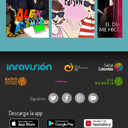
ESCUCHAR
ESCUCHAR
ESCUC
Síguenos
Descarga la app