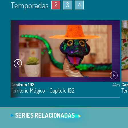
Temporadas
2
3
4
Capítulo 102
Cap
42m
44m
Territorio Mágico - Capítulo 102
Ter
SERIES RELACIONADAS