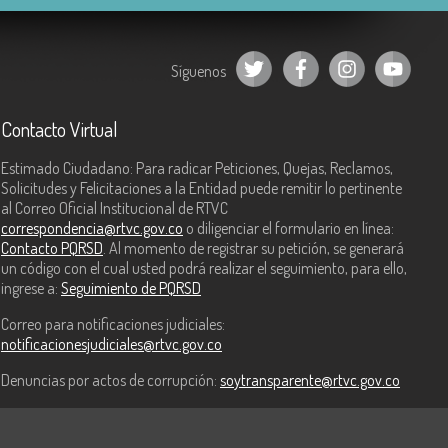
Síguenos
Contacto Virtual
Estimado Ciudadano: Para radicar Peticiones, Quejas, Reclamos,
Solicitudes y Felicitaciones a la Entidad puede remitir lo pertinente
al Correo Oficial Institucional de RTVC
correspondencia@rtvc.gov.co
o diligenciar el formulario en línea:
Contacto PQRSD
. Al momento de registrar su petición, se generará
un código con el cual usted podrá realizar el seguimiento, para ello,
ingrese a:
Seguimiento de PQRSD
Correo para notificaciones judiciales:
notificacionesjudiciales@rtvc.gov.co
Denuncias por actos de corrupción:
soytransparente@rtvc.gov.co