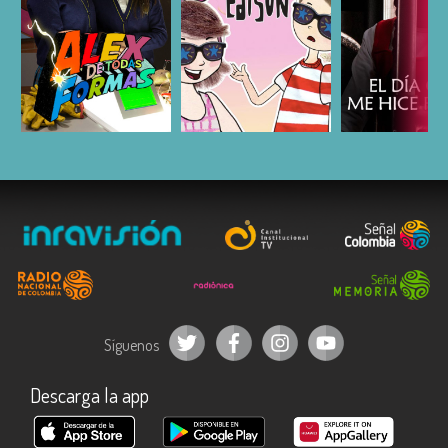
ESCUCHAR
ESCUCHAR
ESCUC
Síguenos
Descarga la app