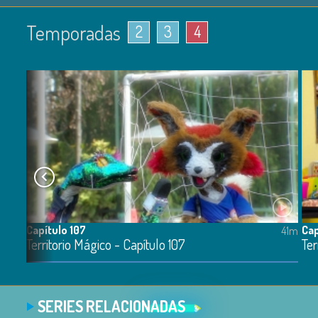
Temporadas
2
3
4
Capítulo 107
Cap
42m
41m
Territorio Mágico - Capítulo 107
Ter
SERIES RELACIONADAS