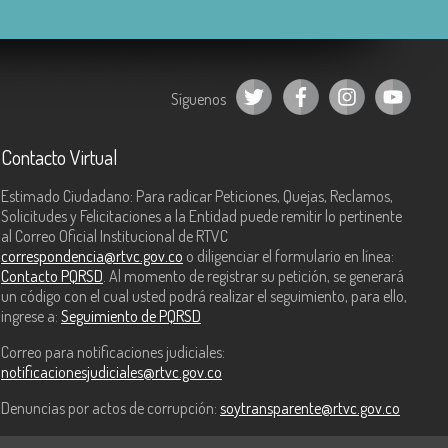
Síguenos
Contacto Virtual
Estimado Ciudadano: Para radicar Peticiones, Quejas, Reclamos,
Solicitudes y Felicitaciones a la Entidad puede remitir lo pertinente
al Correo Oficial Institucional de RTVC
correspondencia@rtvc.gov.co
o diligenciar el formulario en línea:
Contacto PQRSD
. Al momento de registrar su petición, se generará
un código con el cual usted podrá realizar el seguimiento, para ello,
ingrese a:
Seguimiento de PQRSD
Correo para notificaciones judiciales:
notificacionesjudiciales@rtvc.gov.co
Denuncias por actos de corrupción:
soytransparente@rtvc.gov.co