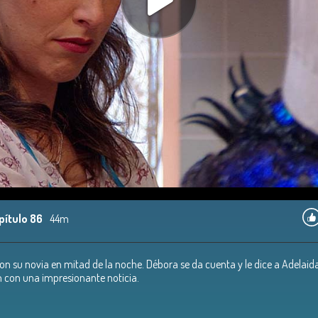
pítulo 86
44m
con su novia en mitad de la noche. Débora se da cuenta y le dice a Adelaida
en con una impresionante noticia.