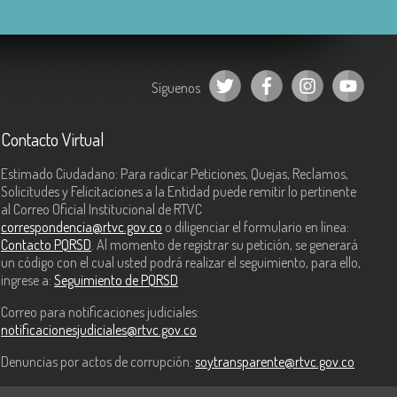
Síguenos
Contacto Virtual
Estimado Ciudadano: Para radicar Peticiones, Quejas, Reclamos,
Solicitudes y Felicitaciones a la Entidad puede remitir lo pertinente
al Correo Oficial Institucional de RTVC
correspondencia@rtvc.gov.co
o diligenciar el formulario en línea:
Contacto PQRSD
. Al momento de registrar su petición, se generará
un código con el cual usted podrá realizar el seguimiento, para ello,
ingrese a:
Seguimiento de PQRSD
Correo para notificaciones judiciales:
notificacionesjudiciales@rtvc.gov.co
Denuncias por actos de corrupción:
soytransparente@rtvc.gov.co