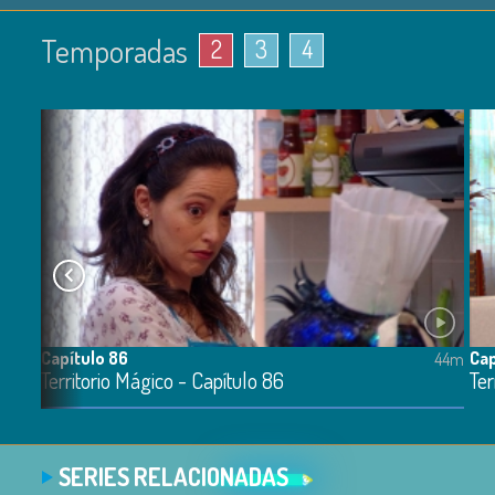
Temporadas
2
3
4
Capítulo 86
Cap
48m
44m
Territorio Mágico - Capítulo 86
Ter
SERIES RELACIONADAS