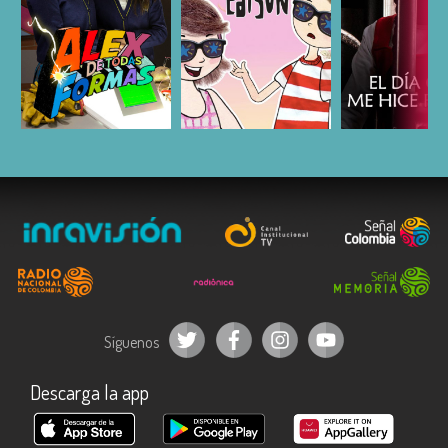
ESCUCHAR
ESCUCHAR
ESCUC
Síguenos
Descarga la app