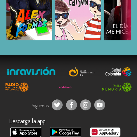
ESCUCHAR
ESCUCHAR
ESCUC
Síguenos
Descarga la app