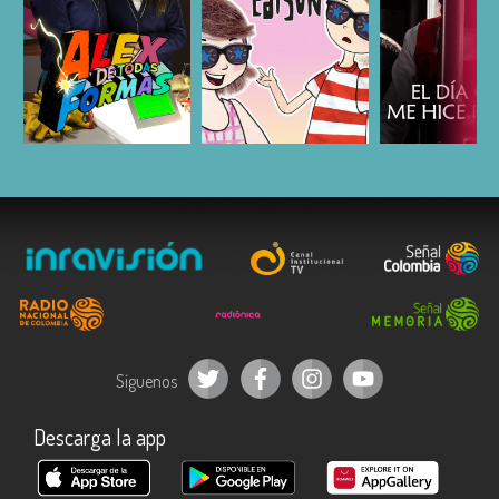
ESCUCHAR
ESCUCHAR
ESCUC
Síguenos
Descarga la app