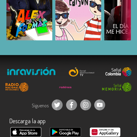
ESCUCHAR
ESCUCHAR
ESCUC
Síguenos
Descarga la app