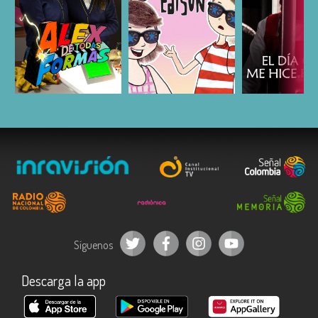
ESCUCHAR
ESCUCHAR
ESCUC
Síguenos
Descarga la app