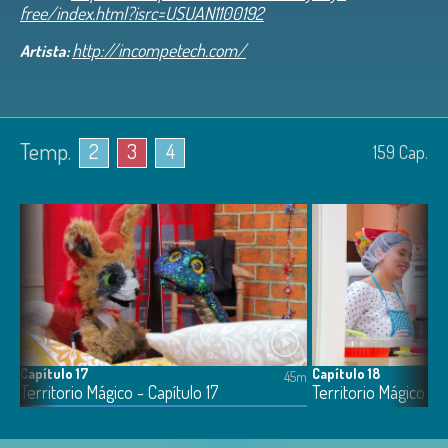
free/index.html?isrc=USUAN1100192
http://incompetech.com/
Artista:
Temp.
2
3
4
159
Cap.
Capítulo 17
Capítulo 18
9m
45m
Territorio Mágico - Capítulo 17
Territorio Mágico - C