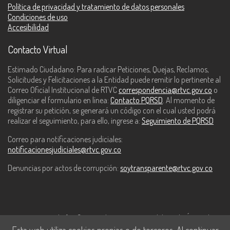
Política de privacidad y tratamiento de datos personales
Condiciones de uso
Accesibilidad
Contacto Virtual
Estimado Ciudadano: Para radicar Peticiones, Quejas, Reclamos,
Solicitudes y Felicitaciones a la Entidad puede remitir lo pertinente al
Correo Oficial Institucional de RTVC
correspondencia@rtvc.gov.co
o
diligenciar el formulario en línea:
Contacto PQRSD
. Al momento de
registrar su petición, se generará un código con el cual usted podrá
realizar el seguimiento, para ello, ingrese a:
Seguimiento de PQRSD
Correo para notificaciones judiciales:
notificacionesjudiciales@rtvc.gov.co
Denuncias por actos de corrupción:
soytransparente@rtvc.gov.co
Este contenido fue financiado con recursos del Fondo Único de
Esta web utiliza cookies propias o de terceros. Al continuar