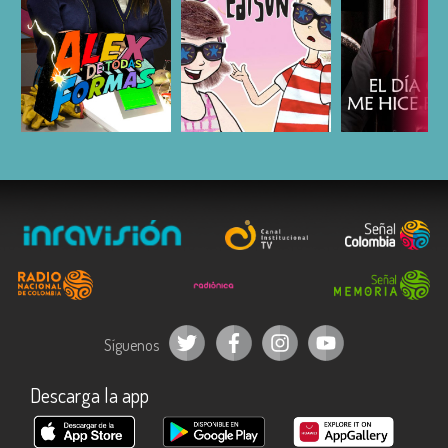
ESCUCHAR
ESCUCHAR
ESCUC
Síguenos
Descarga la app