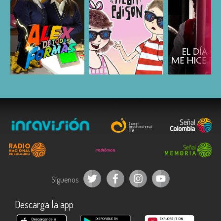
ESCUCHAR
ESCUCHAR
ESCUC
Síguenos
Descarga la app