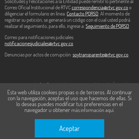
Solicitudes y Felicitaciones a la Entidad puede remitir lo pertinente al
Correo Oficial Institucional de RTVC
correspondencia@rtvc.gov.co
o
diligenciar el formulario en línea:
Contacto PQRSD
. Al momento de
registrar su petición, se generará un código con el cual usted podrá
realizar el seguimiento, para ello, ingrese a:
Seguimiento de PQRSD
Correo para notificaciones judiciales:
notificacionesjudiciales@rtvc.gov.co
Denuncias por actos de corrupción:
soytransparente@rtvc.gov.co
Este contenido fue financiado con recursos del Fondo Único de
Esta web utiliza cookies propias o de terceros. Al continuar
Tecnologías de la Información y las Comunicaciones de MinTic.
con la navegación, aceptas el uso que hacemos de ellas. Si
lo deseas puedes modificar tus preferencias en el
navegador u obtener
.
más información aquí
Aceptar