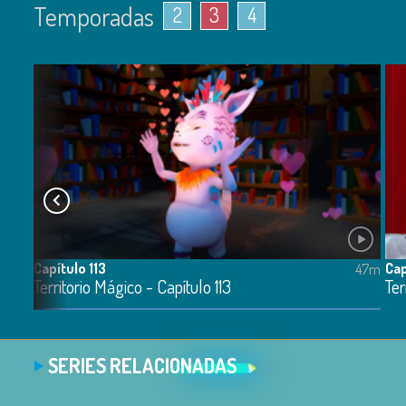
Temporadas
2
3
4
Capítulo 113
Cap
44m
47m
Territorio Mágico - Capítulo 113
Ter
SERIES RELACIONADAS