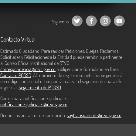
Síguenos
Contacto Virtual
Estimado Ciudadano: Para radicar Peticiones, Quejas, Reclamos,
Solicitudes y Felicitaciones a la Entidad puede remitir lo pertinente
al Correo Oficial Institucional de RTVC
correspondencia@rtvc.gov.co
o diligenciar el formulario en línea:
Contacto PQRSD
. Al momento de registrar su petición, se generará
un código con el cual usted podrá realizar el seguimiento, para ello,
ingrese a:
Seguimiento de PQRSD
Correo para notificaciones judiciales:
notificacionesjudiciales@rtvc.gov.co
Denuncias por actos de corrupción:
soytransparente@rtvc.gov.co