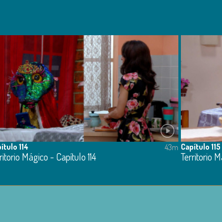
ítulo 114
Capítulo 115
43m
ritorio Mágico - Capítulo 114
Territorio M