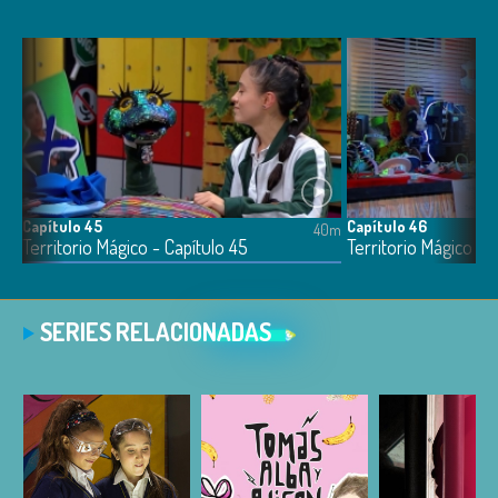
Capítulo 45
Capítulo 46
0m
40m
Territorio Mágico - Capítulo 45
Territorio Mágico - 
SERIES RELACIONADAS