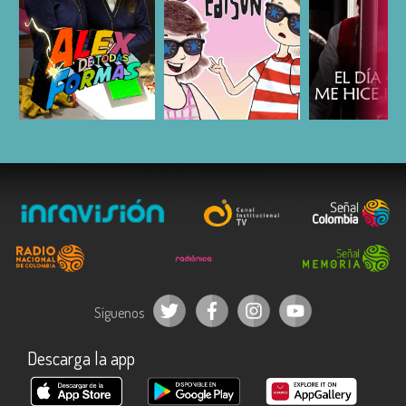
ESCUCHAR
ESCUCHAR
ESCUC
Síguenos
Descarga la app