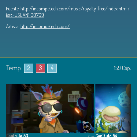
Fuente:
http://incompetech.com/music/royalty-free/index.html?
isrc=USUAN1100769
Artista:
http://incompetech.com/
Temp.
2
3
4
159
Cap.
Capítulo 53
Capítulo 54
0m
41m