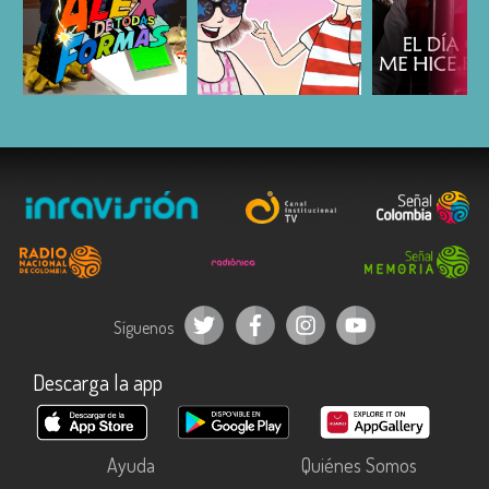
ESCUCHAR
ESCUCHAR
ESCUC
Síguenos
Descarga la app
Ayuda
Quiénes Somos