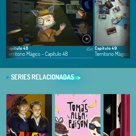
Capítulo 48
Capítulo 49
5m
45m
Territorio Mágico - Capítulo 48
Territorio Mágico - 
SERIES RELACIONADAS