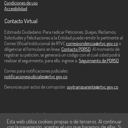
Condiciones de uso
Accesibilidad
Contacto Virtual
Estimado Ciudadano: Para radicar Peticiones, Quejas, Reclamos,
Solicitudes y Felicitaciones a la Entidad puede remitir lo pertinente al
Correo Oficial Institucional de RTVC
correspondencia@rtvc.gov.co
o
diligenciar el formulario en línea:
Contacto PQRSD
. Al momento de
registrar su petición, se generará un código con el cual usted podrá
realizar el seguimiento, para ello, ingrese a:
Seguimiento de PQRSD
Correo para notificaciones judiciales:
notificacionesjudiciales@rtvc.gov.co
Denuncias por actos de corrupción:
soytransparente@rtvc.gov.co
Este contenido fue financiado con recursos del Fondo Único de
Esta web utiliza cookies propias o de terceros. Al continuar
Tecnologías de la Información y las Comunicaciones de MinTic.
con la navegación, aceptas el uso que hacemos de ellas. Si