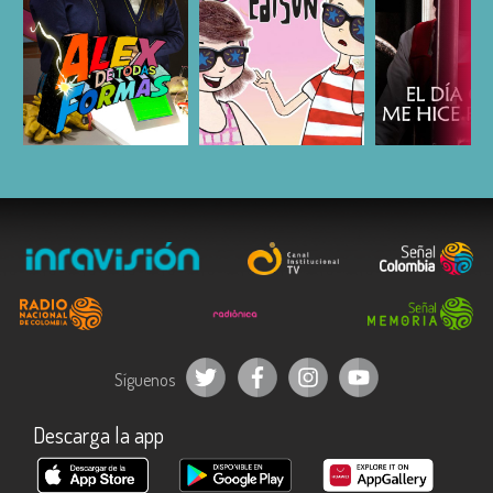
ESCUCHAR
ESCUCHAR
ESCUC
Síguenos
Descarga la app