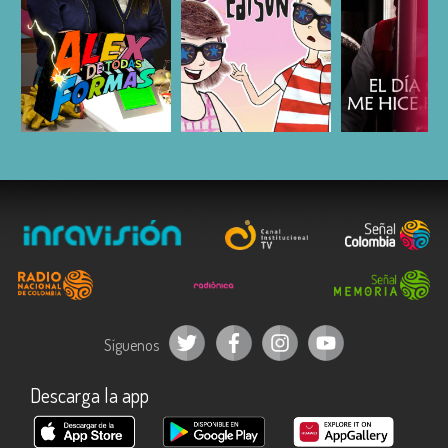
ESCUCHAR
ESCUCHAR
ESCUC
Síguenos
Descarga la app