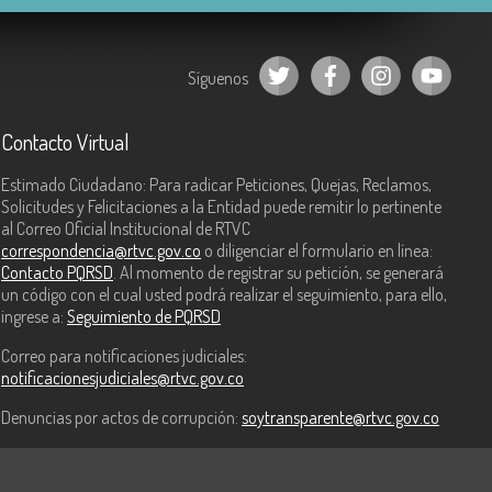
Síguenos
Contacto Virtual
Estimado Ciudadano: Para radicar Peticiones, Quejas, Reclamos,
Solicitudes y Felicitaciones a la Entidad puede remitir lo pertinente
al Correo Oficial Institucional de RTVC
correspondencia@rtvc.gov.co
o diligenciar el formulario en línea:
Contacto PQRSD
. Al momento de registrar su petición, se generará
un código con el cual usted podrá realizar el seguimiento, para ello,
ingrese a:
Seguimiento de PQRSD
Correo para notificaciones judiciales:
notificacionesjudiciales@rtvc.gov.co
Denuncias por actos de corrupción:
soytransparente@rtvc.gov.co