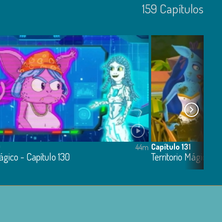
159
Capí­tulos
0
Capítulo 131
44m
Mágico - Capítulo 130
Territorio Mágico - 