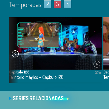
Temporadas
2
3
4
Capítulo 128
Cap
45m
37m
Territorio Mágico - Capítulo 128
Ter
SERIES RELACIONADAS