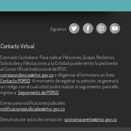
Síguenos
Contacto Virtual
Estimado Ciudadano: Para radicar Peticiones, Quejas, Reclamos,
Solicitudes y Felicitaciones a la Entidad puede remitir lo pertinente
al Correo Oficial Institucional de RTVC
correspondencia@rtvc.gov.co
o diligenciar el formulario en línea:
Contacto PQRSD
. Al momento de registrar su petición, se generará
un código con el cual usted podrá realizar el seguimiento, para ello,
ingrese a:
Seguimiento de PQRSD
Correo para notificaciones judiciales:
notificacionesjudiciales@rtvc.gov.co
Denuncias por actos de corrupción:
soytransparente@rtvc.gov.co