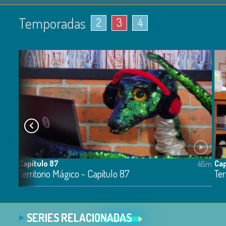
Temporadas
2
3
4
Capítulo 87
Cap
41m
46m
Territorio Mágico - Capítulo 87
Ter
SERIES RELACIONADAS