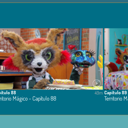
ítulo 88
Capítulo 89
49m
ritorio Mágico - Capítulo 88
Territorio 