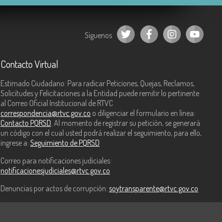
Síguenos
Contacto Virtual
Estimado Ciudadano: Para radicar Peticiones, Quejas, Reclamos,
Solicitudes y Felicitaciones a la Entidad puede remitir lo pertinente
al Correo Oficial Institucional de RTVC
correspondencia@rtvc.gov.co
o diligenciar el formulario en línea:
Contacto PQRSD
. Al momento de registrar su petición, se generará
un código con el cual usted podrá realizar el seguimiento, para ello,
ingrese a:
Seguimiento de PQRSD
Correo para notificaciones judiciales:
notificacionesjudiciales@rtvc.gov.co
Denuncias por actos de corrupción:
soytransparente@rtvc.gov.co