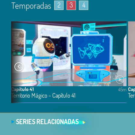
Temporadas
2
3
4
Capítulo 41
Cap
44m
45m
Territorio Mágico - Capítulo 41
Ter
SERIES RELACIONADAS