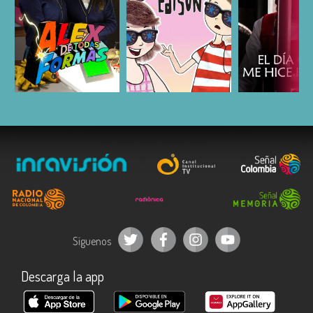
ESCUCHAR
ESCUCHAR
ESCUC
Síguenos
Descarga la app