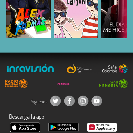
ESCUCHAR
ESCUCHAR
ESCUC
Síguenos
Descarga la app