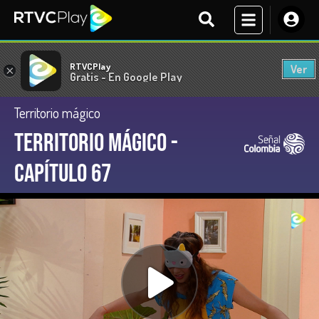
RTVCPlay
Ver
×
Gratis - En Google Play
Territorio mágico
Territorio Mágico -
Capítulo 67