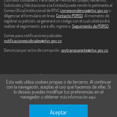
Estimado Ciudadano: Para radicar Peticiones, Quejas, Reclamos,
Solicitudes y Felicitaciones a la Entidad puede remitir lo pertinente al
Correo Oficial Institucional de RTVC
correspondencia@rtvc.gov.co
o
diligenciar el formulario en línea:
Contacto PQRSD
. Al momento de
registrar su petición, se generará un código con el cual usted podrá
realizar el seguimiento, para ello, ingrese a:
Seguimiento de PQRSD
Correo para notificaciones judiciales:
notificacionesjudiciales@rtvc.gov.co
Denuncias por actos de corrupción:
soytransparente@rtvc.gov.co
Este contenido fue financiado con recursos del Fondo Único de
Esta web utiliza cookies propias o de terceros. Al continuar
Tecnologías de la Información y las Comunicaciones de MinTic.
con la navegación, aceptas el uso que hacemos de ellas. Si
lo deseas puedes modificar tus preferencias en el
navegador u obtener
.
más información aquí
Aceptar