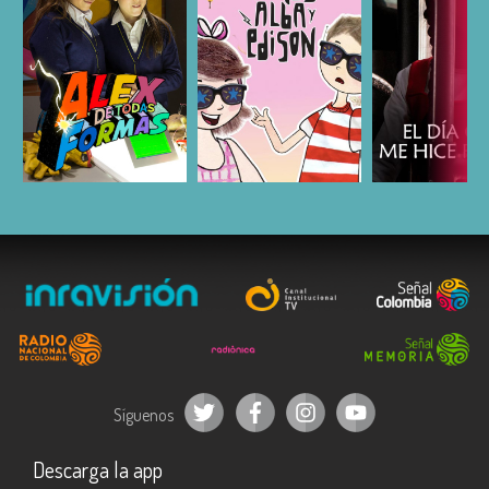
ESCUCHAR
ESCUCHAR
ESCUC
Síguenos
Descarga la app