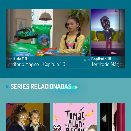
Capítulo 110
Capítulo 111
41m
41m
Territorio Mágico - Capítulo 110
Territorio Mágico - C
SERIES RELACIONADAS