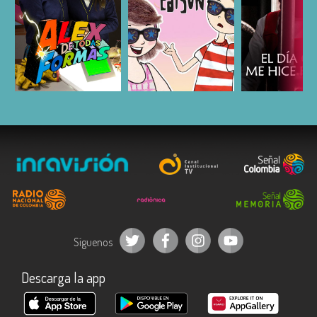
ESCUCHAR
ESCUCHAR
ESCUC
Síguenos
Descarga la app