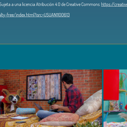
Sujeta a una licencia Atribución 4.0 de Creative Commons:
https://creat
lty-free/index.html?isrc=USUAN1100613