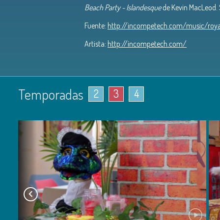
Beach Party - Islandesque
de Kevin MacLeod. 
Fuente:
http://incompetech.com/music/roya
Artista:
http://incompetech.com/
Temporadas
2
3
4