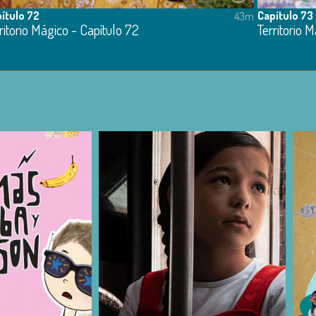
ítulo 72
Capítulo 73
43m
ritorio Mágico - Capítulo 72
Territorio 