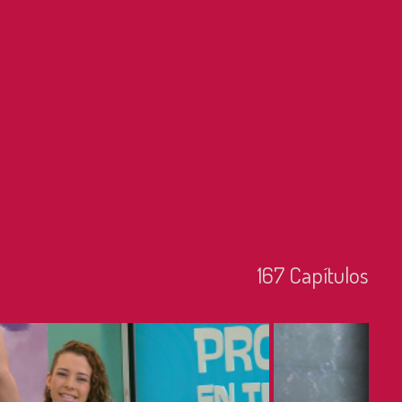
167
Capí­tulos