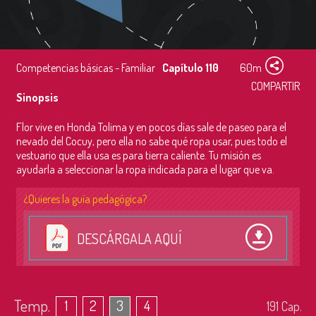
Competencias básicas - Familiar
Capítulo 110
60m
COMPARTIR
Sinopsis
Flor vive en Honda Tolima y en pocos días sale de paseo para el
nevado del Cocuy, pero ella no sabe qué ropa usar, pues todo el
vestuario que ella usa es para tierra caliente. Tu misión es
ayudarla a seleccionar la ropa indicada para el lugar que va.
¿Quieres la guía pedagógica?
DESCÁRGALA AQUÍ
Temp.
1
2
3
4
191
Cap.