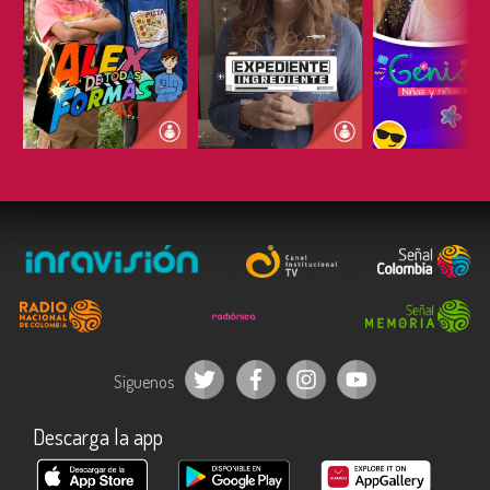
ESCUCHAR
ESCUCHAR
ESCUC
Síguenos
Descarga la app