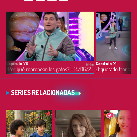
Capítulo 70
Capítulo 71
0m
60m
Límites que me ayudan a crecer - 13/06/2022
¿Por qué ronronean los gatos? - 14/06/2022
SERIES RELACIONADAS