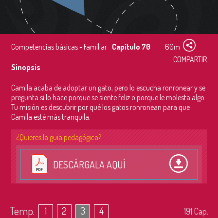
Competencias básicas - Familiar
Capítulo 70
60m
COMPARTIR
Sinopsis
Camila acaba de adoptar un gato, pero lo escucha ronronear y se
pregunta si lo hace porque se siente feliz o porque le molesta algo.
Tu misión es descubrir por qué los gatos ronronean para que
Camila esté más tranquila.
¿Quieres la guía pedagógica?
DESCÁRGALA AQUÍ
Temp.
1
2
3
4
191
Cap.