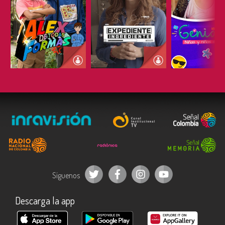
ESCUCHAR
ESCUCHAR
ESCUC
Síguenos
Descarga la app