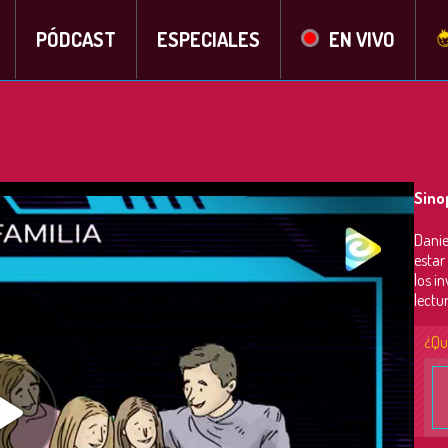
PÓDCAST
ESPECIALES
EN VIVO
Sino
Danie
estar 
los i
lectu
¿Qu