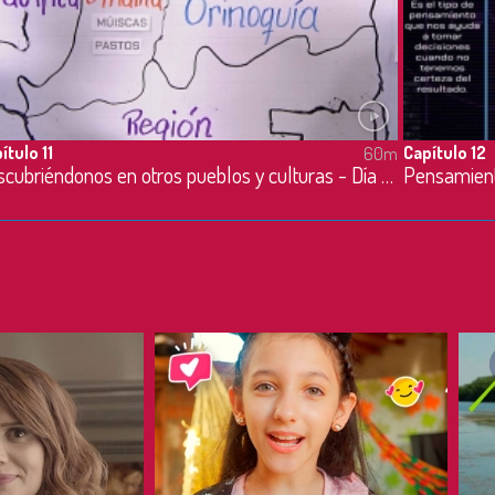
ítulo 11
Capítulo 12
60m
Descubriéndonos en otros pueblos y culturas - Día de la niñez - 25/05/2023
Pensamient