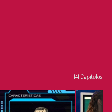
141
Capí­tulos