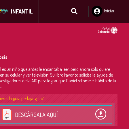
INFANTIL
Iniciar
Sesión
psis
l es un niño que antes le encantaba leer, pero ahora solo quiere
en su celular y ver televisión. Su libro favorito solicita la ayuda de
nvestigadores de la AIC para lograr que Daniel retome el hábito de la
ra.
ieres la guía pedagógica?
DESCÁRGALA AQUÍ