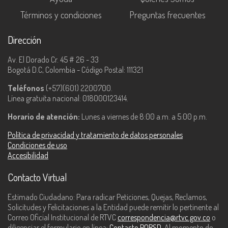
Términos y condiciones
Preguntas frecuentes
Dirección
Av. El Dorado Cr. 45 # 26 - 33
Bogotá D.C, Colombia - Código Postal: 111321
Teléfonos
(+57)(601) 2200700.
Línea gratuita nacional: 018000123414.
Horario de atención:
Lunes a viernes de 8:00 a.m. a 5:00 p.m.
Política de privacidad y tratamiento de datos personales
Condiciones de uso
Accesibilidad
Contacto Virtual
Estimado Ciudadano: Para radicar Peticiones, Quejas, Reclamos,
Solicitudes y Felicitaciones a la Entidad puede remitir lo pertinente al
Correo Oficial Institucional de RTVC
correspondencia@rtvc.gov.co
o
diligenciar el formulario en línea:
Contacto PQRSD
. Al momento de