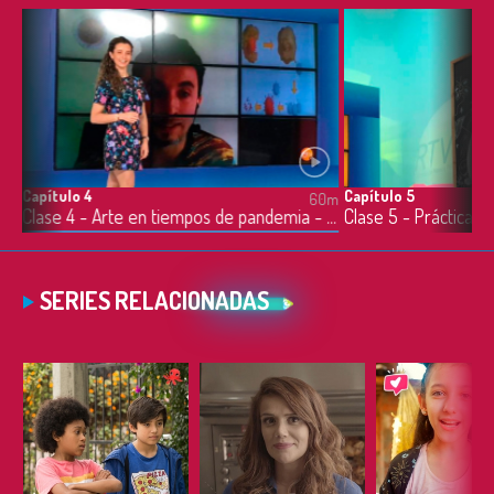
Capítulo 4
Capítulo 5
0m
60m
Clase 3 - Las emociones en tiempos de pandemia - 20/03/2020
Clase 4 - Arte en tiempos de pandemia - 24/03/2020
SERIES RELACIONADAS